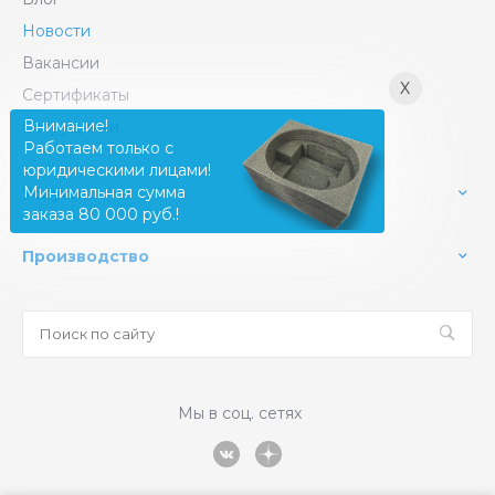
Новости
Вакансии
X
Сертификаты
Внимание!
Сотрудники
Работаем только с
юридическими лицами!
Минимальная сумма
Услуги
заказа 80 000 руб.!
Производство
Мы в соц. сетях