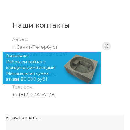
Наши контакты
Адрес:
X
г. Санкт-Петербург
ул. Седова 13, офис 247
Внимание!
Работаем только с
Электронная почта:
юридическими лицами!
Минимальная сумма
sale@ttksistema.ru
заказа 80 000 руб.!
Телефон:
+7 (812) 244-67-78
Загрузка карты ...