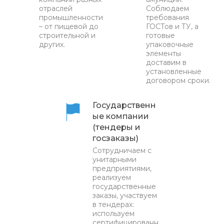
отраслей
Соблюдаем
промышленности
требования
– от пищевой до
ГОСТов и ТУ, а
строительной и
готовые
других.
упаковочные
элементы
доставим в
установленные
договором сроки.
Государственн
ые компании
(тендеры и
госзаказы)
Сотрудничаем с
унитарными
предприятиями,
реализуем
государственные
заказы, участвуем
в тендерах:
используем
сертифицированн