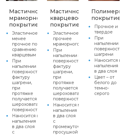
Мастичное
Мастичное
Полимерцеме
мраморное
кварцевое
покрытие
покрытие
покрытие
Прочное и
твердое
Эластичное,
Эластичное,
При
менее
прочнее
напылении прида
прочное по
мраморного
поверхности факт
сравнению с
При
шагрени
кварцевым
напылении придает
Наносится метод
При
поверхности
напыления
напылении придает
фактуру
в два слоя
поверхности
шагрени,
фактуру
при
Цвет – от
шагрени,
протяжке
белого до
при
получается равномерная
темно-
протяжке
шероховатая
серого
получается равномерная
поверхность
шероховатая
Наносится методом
поверхность
напыления
Наносится методом
в два слоя
напыления
с
в два слоя
промежуточной
с
просушкой или