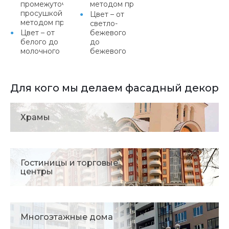
промежуточной
методом протяжки
просушкой или
Цвет – от
методом протяжки
светло-
Цвет – от
бежевого
белого до
до
молочного
бежевого
Для кого мы делаем фасадный декор
Храмы
Гостиницы и торговые
центры
Многоэтажные дома