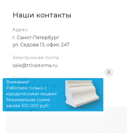
Наши контакты
Адрес:
г. Санкт-Петербург
ул. Седова 13, офис 247
Электронная почта:
sale@ttksistema.ru
X
Телефон:
Внимание!
+7 (812) 244-67-78
Работаем только с
юридическими лицами!
Минимальная сумма
заказа 100 000 руб.!
Загрузка карты ...