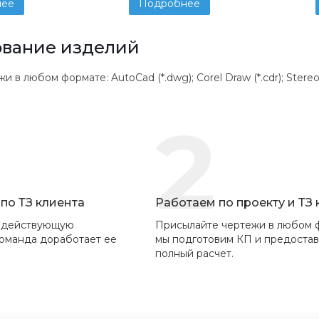
нее
Подробнее
вание изделий
 любом формате: AutoCad (*.dwg); Corel Draw (*.cdr); Stereolithogr
2
по ТЗ клиента
Работаем по проекту и ТЗ
 действующую
Присылайте чертежи в любом 
команда доработает ее
мы подготовим КП и предоста
полный расчет.