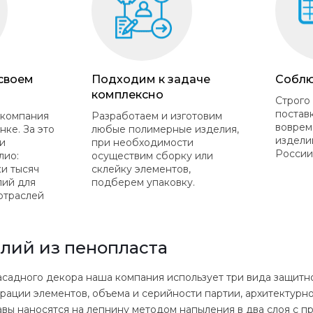
 своем
Подходим к задаче
Соблю
комплексно
Строго
постав
 компания
Разработаем и изготовим
воврем
нке. За это
любые полимерные изделия,
издели
и
при необходимости
России
лио:
осуществим сборку или
ки тысяч
склейку элементов,
лий для
подберем упаковку.
отраслей
лий из пенопласта
садного декора наша компания использует три вида защитн
урации элементов, объема и серийности партии, архитектурно
вы наносятся на лепнину методом напыления в два слоя с 