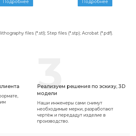
Подробнее
Подробнее
aphy files (*.stl); Step files (*.stp); Acrobat (*.pdf).
3
 клиента
Реализуем решения по эскизу, 3D
модели
формате,
вим
Наши инженеры сами снимут
необходимые мерки, разработают
чертёж и передадут изделие в
производство.