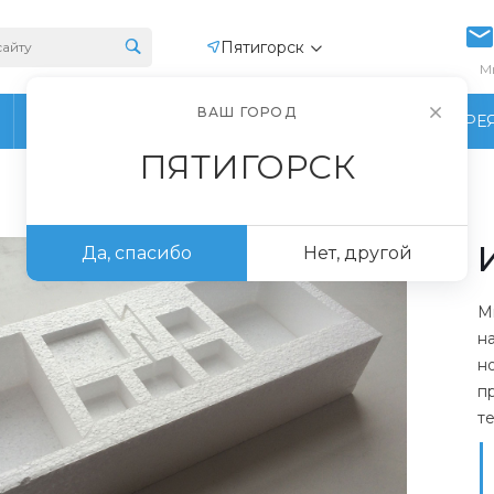
Пятигорск
М
ВАШ ГОРОД
ПРОИЗВОДСТВО
ФОТОГАЛЕРЕ
ПЯТИГОРСК
Да, спасибо
Нет, другой
М
н
н
п
т