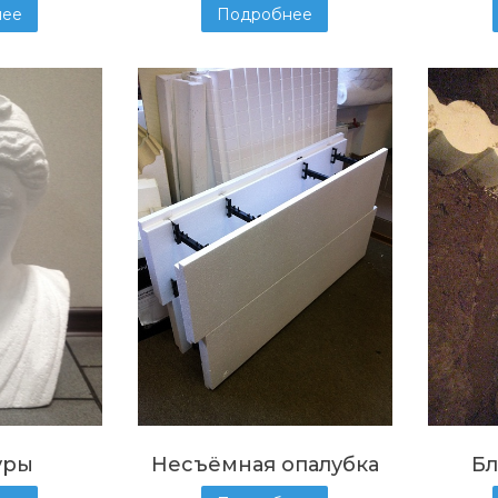
нее
Подробнее
уры
Несъёмная опалубка
Бл