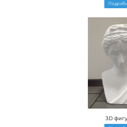
Подроб
3D фиг