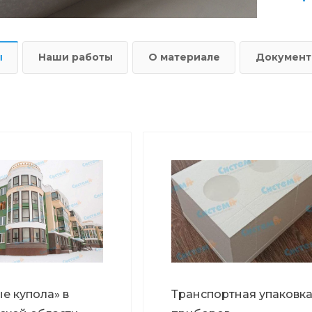
ы
Наши работы
О материале
Докумен
е купола» в
Транспортная упаковка