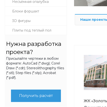
Несъёмная опалубка
Блоки форшахт
Наши проект
3D фигуры
Плиты под теплый пол
Нужна разработка
проекта?
Присылайте чертежи в любом
формате: AutoCad (*.dwg); Corel
Draw (*.cdr); Stereolithography files
(*.stl); Step files (*.stp); Acrobat
(*.pdf).
Получить расчёт
ЖК «Золоты