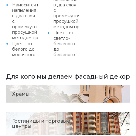
Наносится методом
в два слоя
напыления
с
в два слоя
промежуточной
с
просушкой или
промежуточной
методом протяжки
просушкой или
Цвет – от
методом протяжки
светло-
Цвет – от
бежевого
белого до
до
молочного
бежевого
Для кого мы делаем фасадный декор
Храмы
Гостиницы и торговые
центры