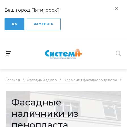
Ваш город Пятигорск?
ДА
ИЗМЕНИТЬ
Главная
/
Фасадный декор
/
Элементы фасадного декора
/
Ф
Фасадные
наличники из
пенопласта