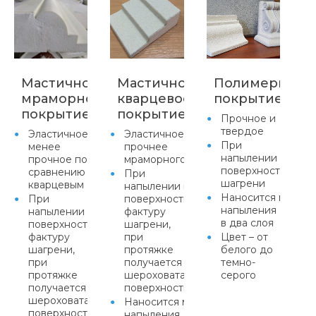
Мастичное
Мастичное
Полимерцеме
мраморное
кварцевое
покрытие
покрытие
покрытие
Прочное и
твердое
Эластичное,
Эластичное,
При
менее
прочнее
напылении прида
прочное по
мраморного
поверхности факт
сравнению с
При
шагрени
кварцевым
напылении придает
Наносится метод
При
поверхности
напыления
напылении придает
фактуру
в два слоя
поверхности
шагрени,
фактуру
при
Цвет – от
шагрени,
протяжке
белого до
при
получается равномерная
темно-
протяжке
шероховатая
серого
получается равномерная
поверхность
шероховатая
Наносится методом
поверхность
напыления