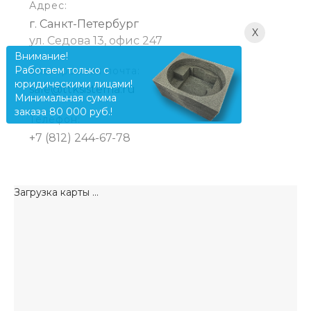
Адрес:
г. Санкт-Петербург
X
ул. Седова 13, офис 247
Внимание!
Работаем только с
Электронная почта:
юридическими лицами!
sale@ttksistema.ru
Минимальная сумма
заказа 80 000 руб.!
Телефон:
+7 (812) 244-67-78
Загрузка карты ...