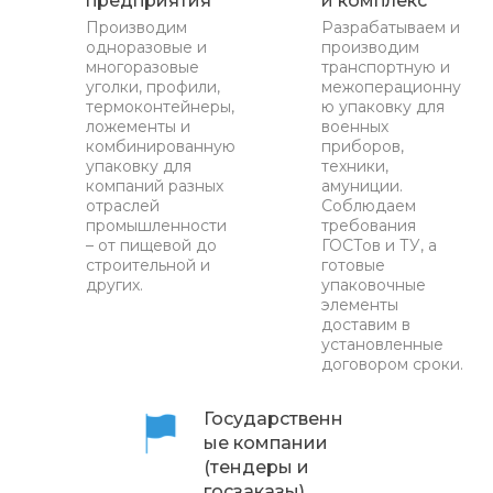
предприятия
й комплекс
Производим
Разрабатываем и
одноразовые и
производим
многоразовые
транспортную и
уголки, профили,
межоперационну
термоконтейнеры,
ю упаковку для
ложементы и
военных
комбинированную
приборов,
упаковку для
техники,
компаний разных
амуниции.
отраслей
Соблюдаем
промышленности
требования
– от пищевой до
ГОСТов и ТУ, а
строительной и
готовые
других.
упаковочные
элементы
доставим в
установленные
договором сроки.
Государственн
ые компании
(тендеры и
госзаказы)