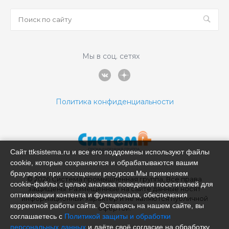
Мы в соц. сетях
Политика конфиденциальности
Сайт ttksistema.ru и все его поддомены используют файлы
cookie, которые сохраняются и обрабатываются вашим
браузером при посещении ресурсов.Мы применяем
© 2026 Система промышленная группа, Все права
cookie‑файлы с целью анализа поведения посетителей для
защищены. Размещённые на сайте данные носят
оптимизации контента и функционала, обеспечения
информационный характер и не являются публичной
корректной работы сайта. Оставаясь на нашем сайте, вы
офертой.
соглашаетесь с
Политикой защиты и обработки
персональных данных
и даёте своё согласие на обработку