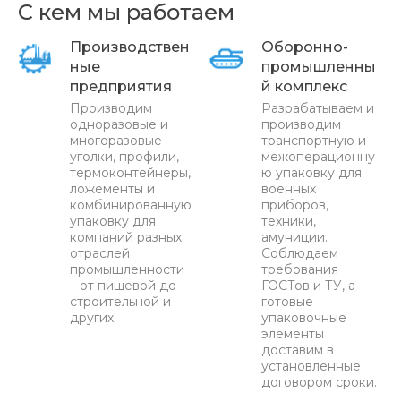
С кем мы работаем
Производствен
Оборонно-
ные
промышленны
предприятия
й комплекс
Производим
Разрабатываем и
одноразовые и
производим
многоразовые
транспортную и
уголки, профили,
межоперационну
термоконтейнеры,
ю упаковку для
ложементы и
военных
комбинированную
приборов,
упаковку для
техники,
компаний разных
амуниции.
отраслей
Соблюдаем
промышленности
требования
– от пищевой до
ГОСТов и ТУ, а
строительной и
готовые
других.
упаковочные
элементы
доставим в
установленные
договором сроки.