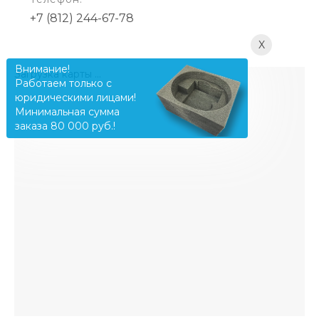
+7 (812) 244-67-78
X
Внимание!
Загрузка карты ...
Работаем только с
юридическими лицами!
Минимальная сумма
заказа 80 000 руб.!