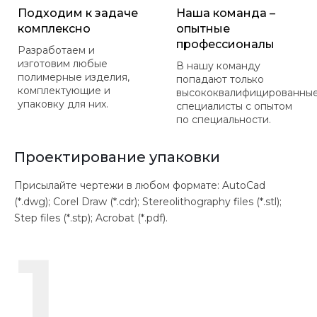
Подходим к задаче
Наша команда –
комплексно
опытные
профессионалы
Разработаем и
изготовим любые
В нашу команду
полимерные изделия,
попадают только
комплектующие и
высококвалифицированны
упаковку для них.
специалисты с опытом
по специальности.
Проектирование упаковки
Присылайте чертежи в любом формате: AutoCad
(*.dwg); Corel Draw (*.cdr); Stereolithography files (*.stl);
Step files (*.stp); Acrobat (*.pdf).
1