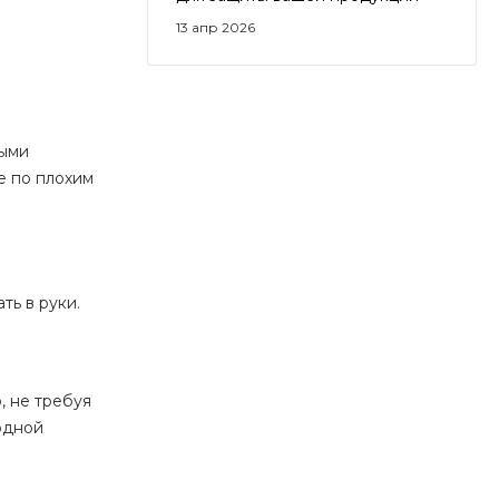
13 апр 2026
ными
е по плохим
ть в руки.
, не требуя
одной