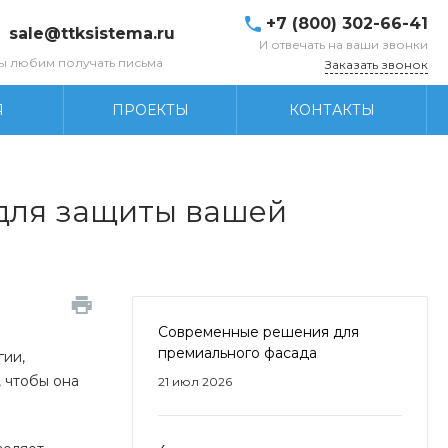
+7 (800) 302-66-41
sale@ttksistema.ru
И отвечать на ваши звонки
ы любим получать письма
Заказать звонок
Я
ПРОЕКТЫ
КОНТАКТЫ
 для защиты вашей
Современные решения для
премиального фасада
гии,
 чтобы она
21 июл 2026