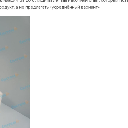
лизация. За 20 с лишним лет мы накопили опыт, который поз
одукт, а не предлагать «усреднённый вариант».