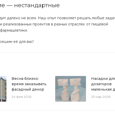
ие — нестандартные
дит далеко не всем. Наш опыт позволяет решать любые зада
ни реализованных проектов в разных отраслях: от пищевой
 фармацевтики.
решим её для вас!
Весна близко:
Насадки дл
время заказывать
дозаторов:
фасадный декор
маленькая д
которая ре
24 фев 2026
23 мар 2026
большие
проблемы